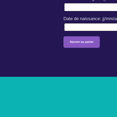
Date de naissance: jj/mm/
quantité
Ajouter au panier
de
Séance
d'essai