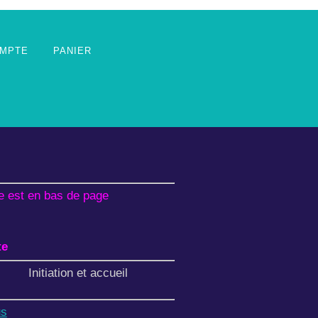
MPTE
PANIER
e est en bas de page
te
nitiation et accueil
us